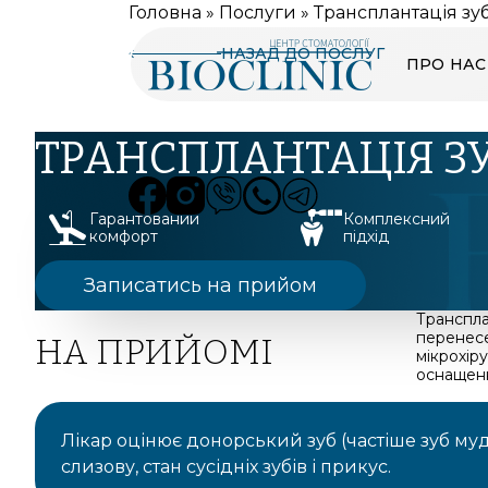
Головна
»
Послуги
»
Трансплантація зу
НАЗАД ДО ПОСЛУГ
ПРО НАС
ТРАНСПЛАНТАЦІЯ ЗУ
Гарантований
Комплексний
комфорт
підхід
Записатись на прийом
Транспла
перенесе
НА ПРИЙОМІ
мікрохіру
оснащен
Лікар оцінює донорський зуб (частіше зуб мудр
слизову, стан сусідніх зубів і прикус.