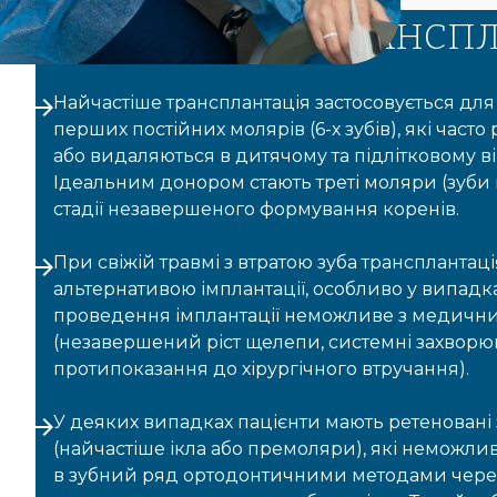
ПОКАЗАННЯ ДО ТРАНСПЛ
Найчастіше трансплантація застосовується дл
перших постійних молярів (6-х зубів), які част
або видаляються в дитячому та підлітковому ві
Ідеальним донором стають треті моляри (зуби 
стадії незавершеного формування коренів.
При свіжій травмі з втратою зуба трансплантац
альтернативою імплантації, особливо у випадка
проведення імплантації неможливе з медичн
(незавершений ріст щелепи, системні захворю
протипоказання до хірургічного втручання).
У деяких випадках пацієнти мають ретеновані
(найчастіше ікла або премоляри), які неможли
в зубний ряд ортодонтичними методами через