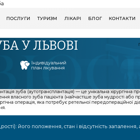
ба
ПОСЛУГИ
ТУРИЗМ
ЛІКАРІ
БЛОГ
КОНТАКТИ
БА У ЛЬВОВІ
Індивідуальний
план лікування
нтація зуба (аутотрансплантація) — це унікальна хірургічна 
ння власного зуба пацієнта (найчастіше зуба мудрості або пр
ргічна операція, яка потребує ретельної передопераційної діаг
ня.
ості): його положення, стан і відсутність запалення, 