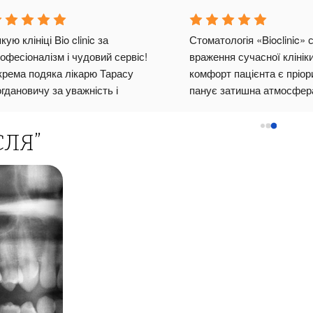
уюсь послугами клініки вже 
Дуже дякую пародонтологу 
вжди дуже приємні лікарі, які 
Горбанюк Ірині за професійний 
 обслуговувати тривожність 
і турботу! Лікар уважна, все п
ікування, та все чітко 
зрозуміло, лікування пройшло 
ти.Дуже гарний досвід 
безболісно. Тепер мої ясна в 
ння 8-к попри чутливість до 
хорошому стані, немає 
СЛЯ”
ох препаратів та купу 
кровоточивості і значно змен
.Чістки та лікування також 
чутливість! Рекомендую Biocli
 проходило максимально 
 та дбайливо. Лікарка 
юк Ірина прибрала чутливість 
оли інші стоматологи 
овж 2х років, пропонували 
ти здоровий нерв.