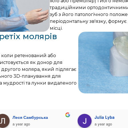
ікло або премоляр) і його немо
традиційними ортодонтичними 
зуб з його патологічного полож
періодонтальну зв'язку, формує
місці.
ретіх молярів
 коли ретенований або
истовується як донор для
другого моляра, який підлягає
ьного 3D-планування для
ба мудрості та лунки видаленого
Anhelina Yermilius
Діана Глуздань
a year ago
a year ago