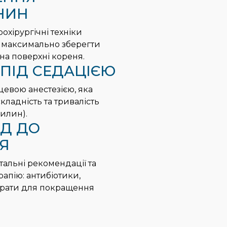
НИН
охірургічні техніки
ь максимально зберегти
 на поверхні кореня.
 ПІД СЕДАЦІЄЮ
цевою анестезією, яка
ладність та тривалість
вилин).
Д ДО
Я
тальні рекомендації та
апію: антибіотики,
парати для покращення