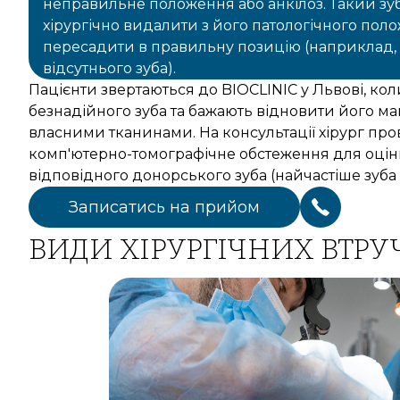
неправильне положення або анкілоз. Такий зу
хірургічно видалити з його патологічного пол
пересадити в правильну позицію (наприклад, 
відсутнього зуба).
Пацієнти звертаються до BIOCLINIC у Львові, ко
безнадійного зуба та бажають відновити його м
власними тканинами. На консультації хірург про
комп'ютерно-томографічне обстеження для оцінк
відповідного донорського зуба (найчастіше зуба 
Записатись на прийом
ВИДИ ХІРУРГІЧНИХ ВТРУ