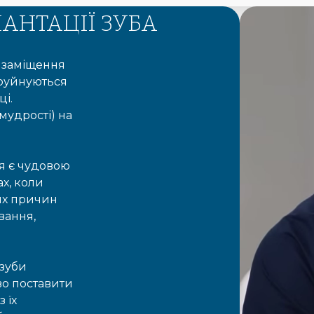
АНТАЦІЇ ЗУБА
я заміщення
о руйнуються
ці.
мудрості) на
ія є чудовою
х, коли
их причин
вання,
 зуби
во поставити
 їх