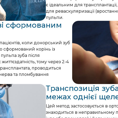
є ідеальним для трансплантації
для реваскуляризації (вростанн
пульпи.
 зі сформованим
пацієнтів, коли донорський зуб
тю сформований корінь із
 пульпа зуба після
є життєздатність, тому через 2-4
ї трансплантата, проводиться
нерва та пломбування
Транспозиція зуба
межах однієї щел
Цей метод застосовується в орт
знаходиться в неправильному п