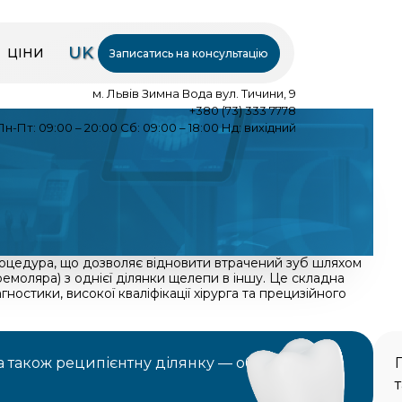
UK
ЦІНИ
Записатись на консультацію
м. Львів Зимна Вода вул. Тичини, 9
+380 (73) 333 7778
Пн-Пт: 09:00 – 20:00 Сб: 09:00 – 18:00 Нд: вихідний
процедура, що дозволяє відновити втрачений зуб шляхом
емоляра) з однієї ділянки щелепи в іншу. Це складна
ностики, високої кваліфікації хірурга та прецизійного
а також реципієнтну ділянку — об’єм кістки,