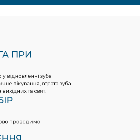
ГА ПРИ
 у відновленні зуба
не лікування, втрата зуба
 вихідних та свят.
БІР
ково проводимо
ЕННЯ