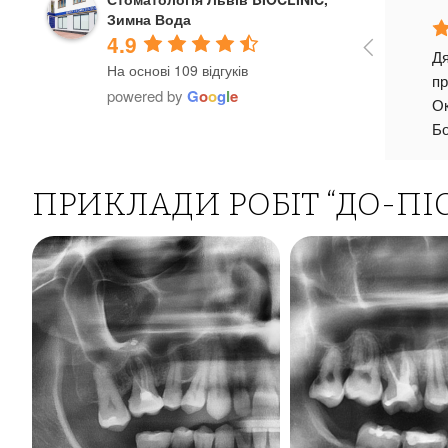
Зимна Вода
4.9
Корист
На основі 109 відгуків
рік. За
powered by
G
o
o
g
l
e
готові
перед л
поясни
видале
ПРИКЛАДИ РОБІТ “ДО-ПІ
багать
страхів
завжди
уважно
Горбан
зуба, к
,впрод
видали