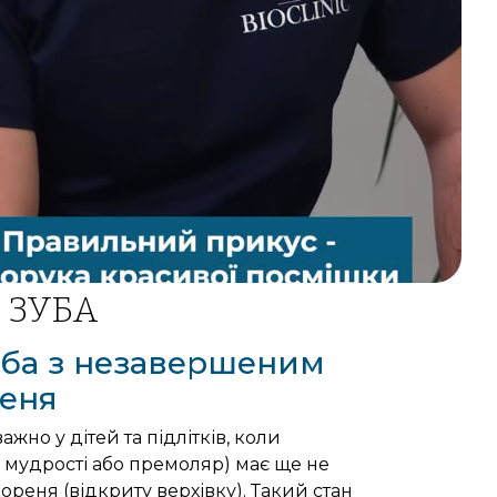
 ЗУБА
Bioclinic
уба з незавершеним
еня
жно у дітей та підлітків, коли
 мудрості або премоляр) має ще не
реня (відкриту верхівку). Такий стан