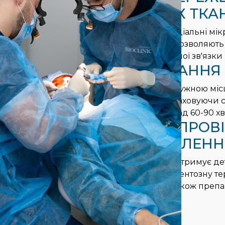
ПЕРІОДОНТАЛЬНИХ ТКА
Наші хірурги використовують спеціальні мікр
виділення донорського зуба, які дозволяют
життєздатні клітини періодонтальної зв'язки
4
БЕЗБОЛІСНЕ ЛІКУВАННЯ
Усі втручання проводяться під потужною міс
гарантує абсолютний комфорт. Враховуючи ск
операції трансплантації (часто понад 60-90 х
5
КОМПЛЕКСНИЙ СУПРОВІ
ПОВНОГО ПРИЖИВЛЕНН
Після трансплантації зуба пацієнт отримує де
індивідуально підібрану медикаментозну тер
протизапальні, знеболювальні, а також пре
мікроциркуляції.