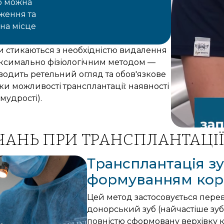
б можна
оження та
на місце
ли стикаються з необхідністю видалення
аксимально фізіологічним методом —
водить ретельний огляд та обов'язкове
и можливості трансплантації: наявності
мудрості).
ЧАНЬ ПРИ ТРАНСПЛАНТАЦІЇ
Трансплантація з
формуванням кор
Цей метод застосовується перева
донорський зуб (найчастіше зуб
повністю сформовану верхівку ко