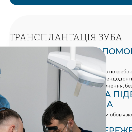
ТРАНСПЛАНТАЦІЯ ЗУБА
1
НЕВІДКЛАДНА ДОПОМО
ГОСТРИХ СТАНАХ
Ми приймаємо пацієнтів із гострою потребою
(травматичне видалення, невдале ендодонтич
внаслідок ускладнень) у день звернення, без
2
3D-ПЛАНУВАННЯ ТА ПІД
ДОНОРСЬКОГО ЗУБА
Перед кожною трансплантацією ми обов'яз
комп'ютерну томографію.
3
МАКСИМАЛЬНЕ ЗБЕРЕЖ