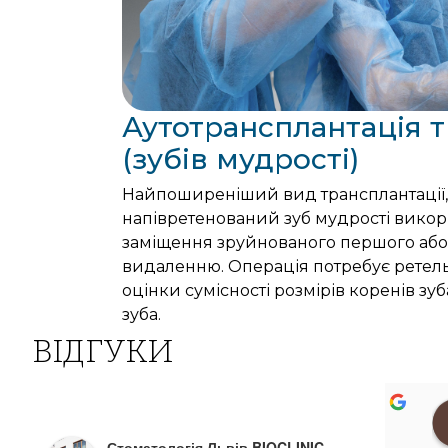
Аутотрансплантація т
(зубів мудрості)
Найпоширеніший вид трансплантації,
напівретенований зуб мудрості викор
заміщення зруйнованого першого або 
видаленню. Операція потребує ретел
оцінки сумісності розмірів коренів зу
зуба.
ВІДГУКИ
Стоматологія Львів BIOCLINIC,