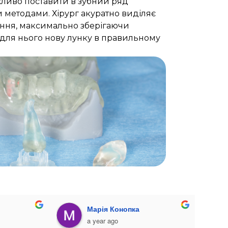
жливо поставити в зубний ряд
методами. Хірург акуратно виділяє
ення, максимально зберігаючи
 для нього нову лунку в правильному
Яра Контрастів
Ка
a year ago
a y