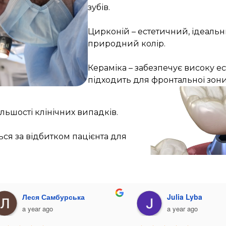
зубів.
Цирконій – естетичний, ідеальни
природний колір.
Кераміка – забезпечує високу ес
підходить для фронтальної зони
льшості клінічних випадків.
ся за відбитком пацієнта для
Олена Львів
Леся Самбурська
a year ago
a year ago