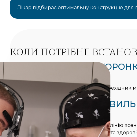
Лікар підбирає оптимальну конструкцію для 
КОЛИ ПОТРІБНЕ ВСТАНО
1
ВСТАНОВЛЕННЯ КОРОНК
ІМПЛАНТАЦІЇ
Абатмент використовується як перехідник м
для надійної фіксації протеза.
2
ФОРМУВАННЯ ПРАВИЛЬ
ЯСЕН
Допомагає сформувати природну лінію ясен
протеза, що важливо для естетики та здоров’