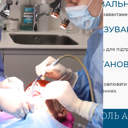
3
ВІДНОВЛЕННЯ ЖУВАЛЬН
Забезпечує рівномірний розподіл навантаже
імплантат і кісткову тканину.
4
ТИМЧАСОВЕ ПРОТЕЗУВА
ЗАГОЄННЯ
Тимчасовий абатмент застосовують для підтр
повної остеоінтеграції імплантату.
5
КОРЕКЦІЯ КУТА ВСТАНО
ІМПЛАНТАТУ
Кутові абатменти дозволяють встановлювати 
імплантату або анатомічних обмеженнях.
ФУНКЦІОНАЛЬНА РОЛЬ 