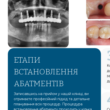
ЕТАПИ
К
ВСТАНОВЛЕННЯ
д
з
АБАТМЕНТІВ
д
Записавшись на прийом у нашій клініці, ви
отримаєте професійний підхід та детальне
планування всіх процедур. Процедура
встановлення абатменту проходить у кілька
С