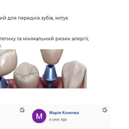
й для передніх зубів, імітує
тетику та мінімальний ризик алергії,
.
Julia Lyba
Мар
a year ago
a ye