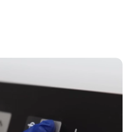
Рекомендується всім, хто шукає 
якісне стоматологічне 
обслуговування на найвищому рівні!