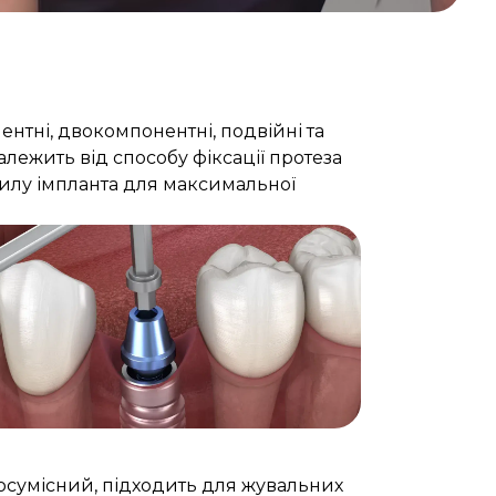
нтні, двокомпонентні, подвійні та
залежить від способу фіксації протеза
ахилу імпланта для максимальної
Bioclinic
біосумісний, підходить для жувальних