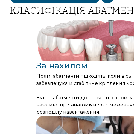
КЛАСИФІКАЦІЯ АБАТМЕН
За нахилом
Прямі абатменти підходять, коли вісь і
забезпечуючи стабільне кріплення ко
Кутові абатменти дозволяють скоригув
важливо при анатомічних обмеженнях
розподілу навантаження.