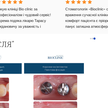
писати слова вдячності 
Дякую клініці Bio clinic за 
персоналу стоматології 
професіоналізм і чудовий серві
IC: дякую Вам за теплий 
Окрема подяка лікарю Тарасу 
та професіоналізм, тут 
Богдановичу за уважність і 
 справжні професіонали 
безболісне лікування, протезу
прави!Якщо хтось так як і я 
.Сучасне обладнання,чистота т
СЛЯ”
 видаляти зуби мудрості ( я 
доброзичлива атмосфераробля
 боюсь 
) , варто звернутись 
візит комфортним. Щиро 
са Богдановича - не 
рекомендую всім !
те порахувати до п'яти, як 
рості вже буде видалено 
оведеться чекати поки подіє 
ія, бо зуб він видаляє на раз-
 
.Щиро вдячна за 
іоналізм Любомиру 
овичу , ох і натерпівся він з 
аналами ...