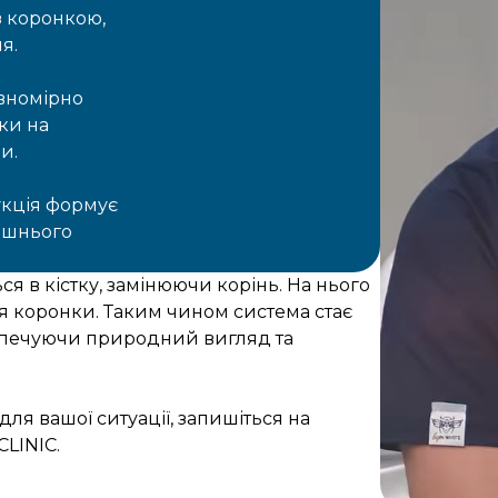
з коронкою,
я.
івномірно
ки на
и.
укція формує
ішнього
ся в кістку, замінюючи корінь. На нього
я коронки. Таким чином система стає
езпечуючи природний вигляд та
ля вашої ситуації, запишіться на
CLINIC.