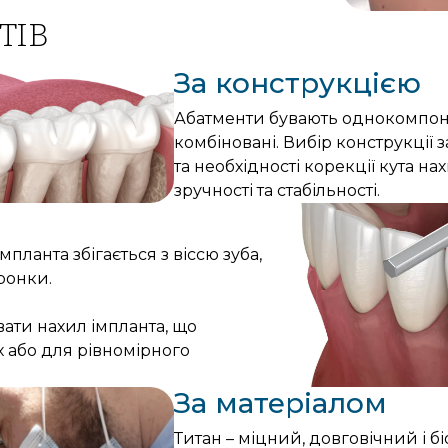
ТІВ
За конструкцією
Абатменти бувають однокомпоне
комбіновані. Вибір конструкції 
та необхідності корекції кута н
зручності та стабільності.
мпланта збігається з віссю зуба,
ронки.
ати нахил імпланта, що
 або для рівномірного
За матеріалом
Титан – міцний, довговічний і 