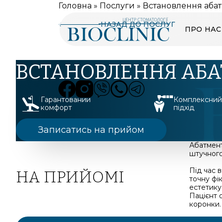
Головна
»
Послуги
»
Встановлення абат
НАЗАД ДО ПОСЛУГ
ПРО НАС
ВСТАНОВЛЕННЯ АБА
Гарантований
Комплексни
комфорт
підхід
Записатись на прийом
Абатмент
штучного
Під час 
НА ПРИЙОМІ
точну фі
естетику
Пацієнт 
коронки.