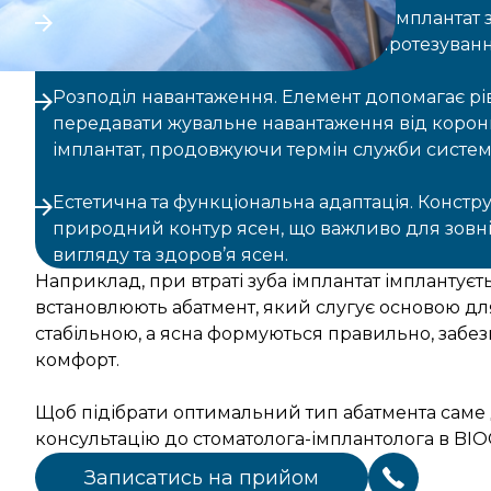
Сполучна функція. Абатмент з’єднує імплантат 
забезпечуючи надійну основу для протезуванн
Розподіл навантаження. Елемент допомагає р
передавати жувальне навантаження від корон
імплантат, продовжуючи термін служби систем
Естетична та функціональна адаптація. Констр
природний контур ясен, що важливо для зовн
вигляду та здоров’я ясен.
Наприклад, при втраті зуба імплантат імплантуєть
встановлюють абатмент, який слугує основою дл
стабільною, а ясна формуються правильно, заб
комфорт.
Щоб підібрати оптимальний тип абатмента саме д
консультацію до стоматолога-імплантолога в BIO
Записатись на прийом