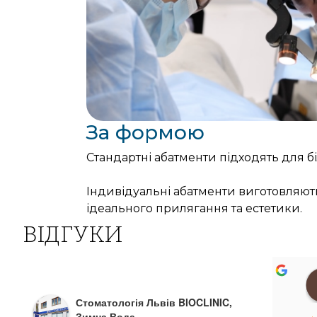
За формою
Стандартні абатменти підходять для бі
Індивідуальні абатменти виготовляють
ідеального прилягання та естетики.
ВІДГУКИ
ос
Svitlana Stasiuk
a year ago
Стоматологія Львів BIOCLINIC,
Зимна Вода