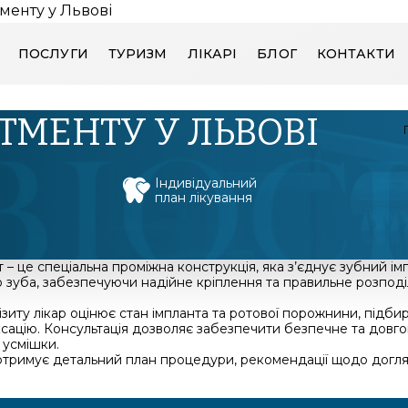
менту у Львові
ПОСЛУГИ
ТУРИЗМ
ЛІКАРІ
БЛОГ
КОНТАКТИ
ТМЕНТУ У ЛЬВОВІ
й
Індивідуальний
план лікування
 – це спеціальна проміжна конструкція, яка з’єднує зубний ім
 зуба, забезпечуючи надійне кріплення та правильне розпод
візиту лікар оцінює стан імпланта та ротової порожнини, підб
ксацію. Консультація дозволяє забезпечити безпечне та довго
 усмішки.
отримує детальний план процедури, рекомендації щодо догля