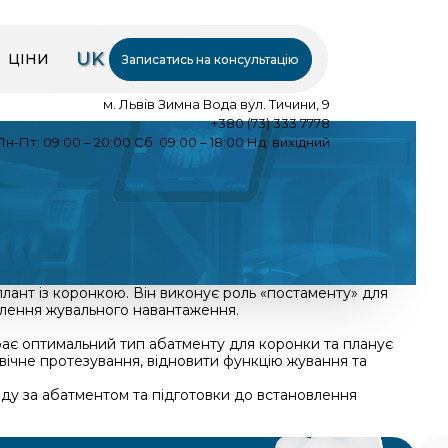
UK
ЦІНИ
Записатись на консультацію
м. Львів Зимна Вода вул. Тичини, 9
+380 (73) 333 7778
Пн-Пт: 09:00 – 20:00 Сб: 09:00 – 18:00 Нд: вихідний
плант із коронкою. Він виконує роль «постаменту» для
ілення жувального навантаження.
ирає оптимальний тип абатменту для коронки та планує
вічне протезування, відновити функцію жування та
ду за абатментом та підготовки до встановлення