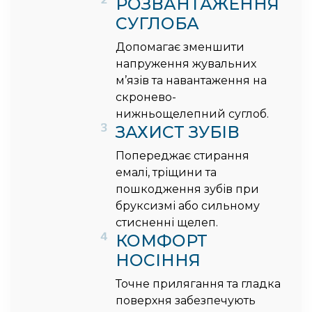
РОЗВАНТАЖЕННЯ
СУГЛОБА
Допомагає зменшити
напруження жувальних
м’язів та навантаження на
скронево-
нижньощелепний суглоб.
3
ЗАХИСТ ЗУБІВ
Попереджає стирання
емалі, тріщини та
пошкодження зубів при
бруксизмі або сильному
стисненні щелеп.
4
КОМФОРТ
НОСІННЯ
Точне прилягання та гладка
поверхня забезпечують