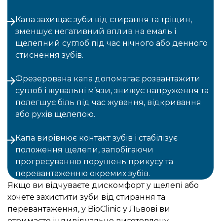
Капа захищає зуби від стирання та тріщин,
зменшує негативний вплив на емаль і
щелепний суглоб під час нічного або денного
стиснення зубів.
Фрезерована капа допомагає розвантажити
суглоб і жувальні м’язи, знижує напруження та
полегшує біль під час жування, відкривання
або рухів щелепою.
Капа вирівнює контакт зубів і стабілізує
положення щелепи, запобігаючи
прогресуванню порушень прикусу та
перевантаженню окремих зубів.
Якщо ви відчуваєте дискомфорт у щелепі або
хочете захистити зуби від стирання та
перевантаження, у BioClinic у Львові ви
отримаєте індивідуально виготовлену