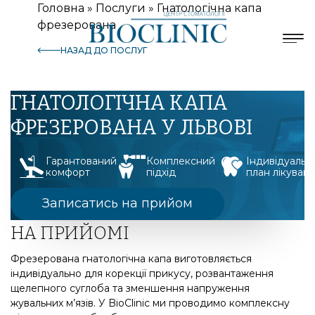
Головна
»
Послуги
»
Гнатологічна капа
фрезерована
НАЗАД ДО ПОСЛУГ
ГНАТОЛОГІЧНА КАПА
ФРЕЗЕРОВАНА У ЛЬВОВІ
Гарантований
Комплексний
Індивідуальн
комфорт
підхід
план лікуван
Записатись на прийом
НА ПРИЙОМІ
Фрезерована гнатологічна капа виготовляється
індивідуально для корекції прикусу, розвантаження
щелепного суглоба та зменшення напруження
жувальних м’язів. У BioClinic ми проводимо комплексну