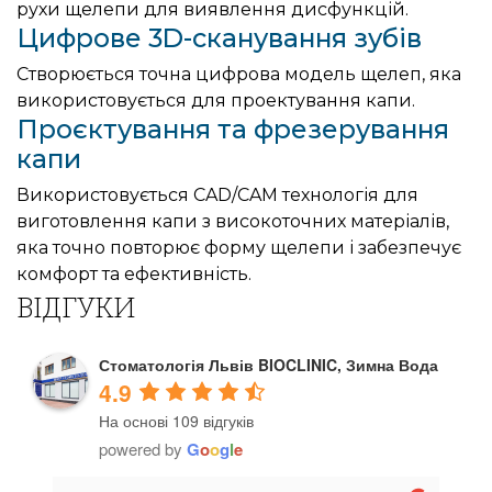
рухи щелепи для виявлення дисфункцій.
Цифрове 3D-сканування зубів
Створюється точна цифрова модель щелеп, яка
використовується для проектування капи.
Проєктування та фрезерування
капи
Використовується CAD/CAM технологія для
виготовлення капи з високоточних матеріалів,
яка точно повторює форму щелепи і забезпечує
комфорт та ефективність.
ВІДГУКИ
Стоматологія Львів BIOCLINIC, Зимна Вода
4.9
На основі 109 відгуків
powered by
G
o
o
g
l
e