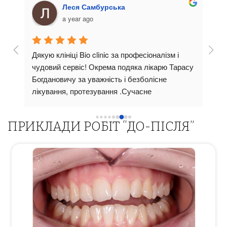
Леся Самбурська
a year ago
Дякую клініці Bio clinic за професіоналізм і 
Стом
 
чудовий сервіс! Окрема подяка лікарю Тарасу 
суча
тут 
Богдановичу за уважність і безболісне 
пріо
ави!
лікування, протезування .Сучасне 
прив
би 
обладнання,чистота та доброзичлива 
Ліка
атмосферароблять візит комфортним. Щиро 
пояс
ПРИКЛАДИ РОБІТ “ДО-ПІСЛЯ”
рекомендую всім !
всі 
підх
вико
о 
висо
резу
лише
 
добр
Реко
стом