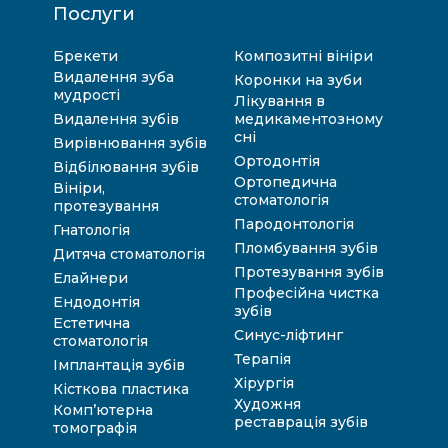
Послуги
Брекети
Композитні вініри
Видалення зуба
Коронки на зуби
мудрості
Лікування в
Видалення зубів
медикаментозному
сні
Вирівнювання зубів
Ортодонтія
Відбілювання зубів
Ортопедична
Вініри,
стоматологія
протезування
Пародонтологія
Гнатологія
Пломбування зубів
Дитяча стоматологія
Протезування зубів
Елайнери
Професійна чистка
Ендодонтія
зубів
Естетична
Синус-ліфтинг
стоматологія
Терапія
Імплантація зубів
Хірургія
Кісткова пластика
Художня
Комп’ютерна
реставрація зубів
томографія