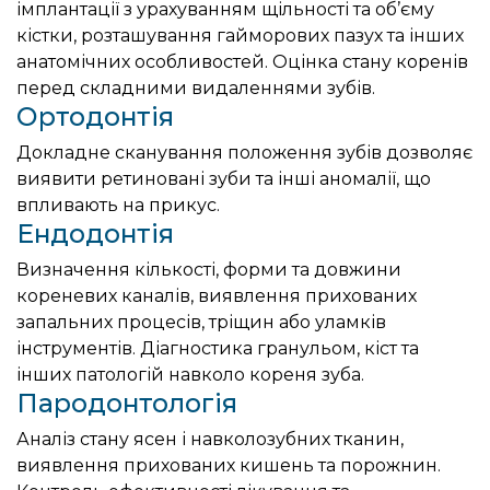
імплантації з урахуванням щільності та об’єму
кістки, розташування гайморових пазух та інших
анатомічних особливостей. Оцінка стану коренів
перед складними видаленнями зубів.
Ортодонтія
Докладне сканування положення зубів дозволяє
виявити ретиновані зуби та інші аномалії, що
впливають на прикус.
Ендодонтія
Визначення кількості, форми та довжини
кореневих каналів, виявлення прихованих
запальних процесів, тріщин або уламків
інструментів. Діагностика гранульом, кіст та
інших патологій навколо кореня зуба.
Пародонтологія
Аналіз стану ясен і навколозубних тканин,
виявлення прихованих кишень та порожнин.