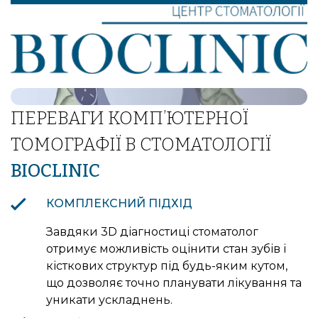
СТВОРЕННЯ АНАЛОГОВОГО ВІДБИТКА ЗУБІВ
ВНУТРІШНЬОРОТОВІ ФОТОГРАФІЇ
ПЕРЕВАГИ КОМП’ЮТЕРНОЇ
ТОМОГРАФІЇ В СТОМАТОЛОГІЇ
BIOCLINIC
КОМПЛЕКСНИЙ ПІДХІД
Завдяки 3D діагностиці стоматолог
отримує можливість оцінити стан зубів і
кісткових структур під будь-яким кутом,
що дозволяє точно планувати лікування та
уникати ускладнень.