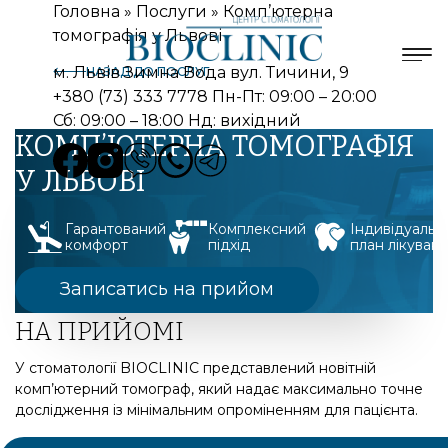
Головна
»
Послуги
»
Комп’ютерна
томографія у Львові
м. Львів Зимна Вода вул. Тичини, 9
НАЗАД ДО ПОСЛУГ
+380 (73) 333 7778
Пн-Пт: 09:00 – 20:00
Сб: 09:00 – 18:00 Нд: вихідний
КОМП’ЮТЕРНА ТОМОГРАФІЯ
У ЛЬВОВІ
Гарантований
Комплексний
Індивідуальн
комфорт
підхід
план лікуван
Записатись на прийом
НА ПРИЙОМІ
У стоматології BIOCLINIC представлений новітній
комп’ютерний томограф, який надає максимально точне
дослідження із мінімальним опроміненням для пацієнта.