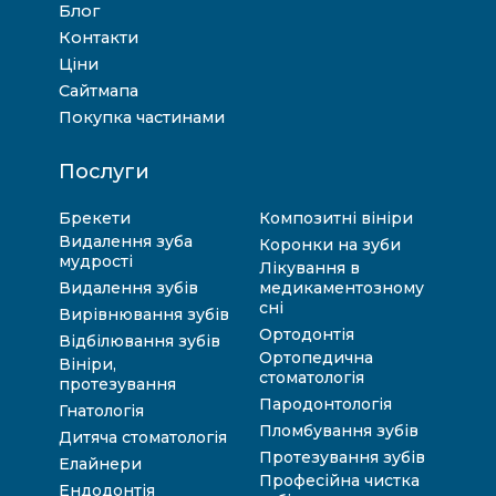
Блог
Контакти
Ціни
Сайтмапа
Покупка частинами
Послуги
Брекети
Композитні вініри
Видалення зуба
Коронки на зуби
мудрості
Лікування в
Видалення зубів
медикаментозному
сні
Вирівнювання зубів
Ортодонтія
Відбілювання зубів
Ортопедична
Вініри,
стоматологія
протезування
Пародонтологія
Гнатологія
Пломбування зубів
Дитяча стоматологія
Протезування зубів
Елайнери
Професійна чистка
Ендодонтія