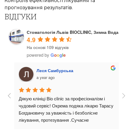
Контроль ефективності лікування та
прогнозування результатів.
ВІДГУКИ
Стоматологія Львів BIOCLINIC, Зимна Вода
4.9
На основі 109 відгуків
powered by
G
o
o
g
l
e
Леся Самбурська
a year ago
Дякую клініці Bio clinic за професіоналізм і 
Стом
 
чудовий сервіс! Окрема подяка лікарю Тарасу 
суча
тут 
Богдановичу за уважність і безболісне 
пріо
ави!
лікування, протезування .Сучасне 
прив
би 
обладнання,чистота та доброзичлива 
Ліка