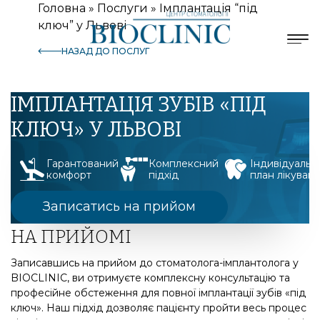
Головна
»
Послуги
»
Імплантація “під
ключ” у Львові
НАЗАД ДО ПОСЛУГ
ІМПЛАНТАЦІЯ ЗУБІВ «ПІД
КЛЮЧ» У ЛЬВОВІ
Гарантований
Комплексний
Індивідуальн
комфорт
підхід
план лікуван
Записатись на прийом
НА ПРИЙОМІ
Записавшись на прийом до стоматолога-імплантолога у
BIOCLINIC, ви отримуєте комплексну консультацію та
професійне обстеження для повної імплантації зубів «під
ключ». Наш підхід дозволяє пацієнту пройти весь процес