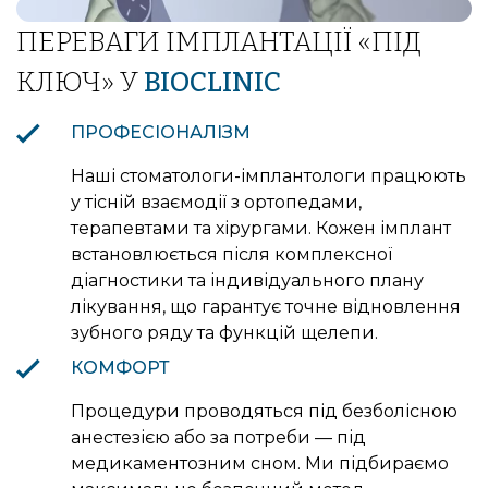
СТВОРЕННЯ АНАЛОГОВОГО ВІДБИТКА ЗУБІВ
ВНУТРІШНЬОРОТОВІ ФОТОГРАФІЇ
ПЕРЕВАГИ ІМПЛАНТАЦІЇ «ПІД
КЛЮЧ» У
BIOCLINIC
ПРОФЕСІОНАЛІЗМ
Наші стоматологи-імплантологи працюють
у тісній взаємодії з ортопедами,
терапевтами та хірургами. Кожен імплант
встановлюється після комплексної
діагностики та індивідуального плану
лікування, що гарантує точне відновлення
зубного ряду та функцій щелепи.
КОМФОРТ
Процедури проводяться під безболісною
анестезією або за потреби — під
медикаментозним сном. Ми підбираємо