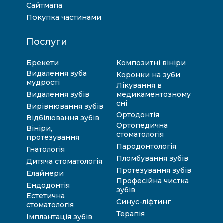
Сайтмапа
Покупка частинами
Послуги
Брекети
Композитні вініри
Видалення зуба
Коронки на зуби
мудрості
Лікування в
Видалення зубів
медикаментозному
сні
Вирівнювання зубів
Ортодонтія
Відбілювання зубів
Ортопедична
Вініри,
стоматологія
протезування
Пародонтологія
Гнатологія
Пломбування зубів
Дитяча стоматологія
Протезування зубів
Елайнери
Професійна чистка
Ендодонтія
зубів
Естетична
Синус-ліфтинг
стоматологія
Терапія
Імплантація зубів