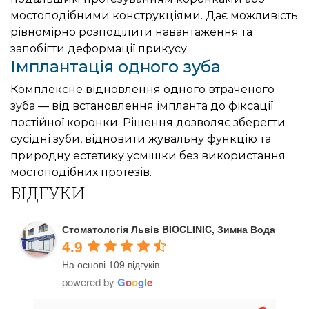
мостоподібними конструкціями. Дає можливість
рівномірно розподілити навантаження та
запобігти деформації прикусу.
Імплантація одного зуба
Комплексне відновлення одного втраченого
зуба — від встановлення імпланта до фіксації
постійної коронки. Рішення дозволяє зберегти
сусідні зуби, відновити жувальну функцію та
природну естетику усмішки без використання
мостоподібних протезів.
ВІДГУКИ
Стоматологія Львів BIOCLINIC, Зимна Вода
4.9
На основі 109 відгуків
powered by
G
o
o
g
l
e