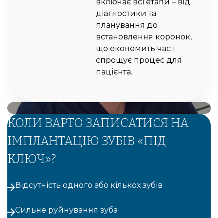
включає всі етапи – від
діагностики та
планування до
встановлення коронок,
що економить час і
спрощує процес для
пацієнта.
КОЛИ ВАРТО ЗАПИСАТИСЯ НА
ІМПЛАНТАЦІЮ ЗУБІВ «ПІД
КЛЮЧ»?
Відсутність одного або кількох зубів
Сильне руйнування зуба