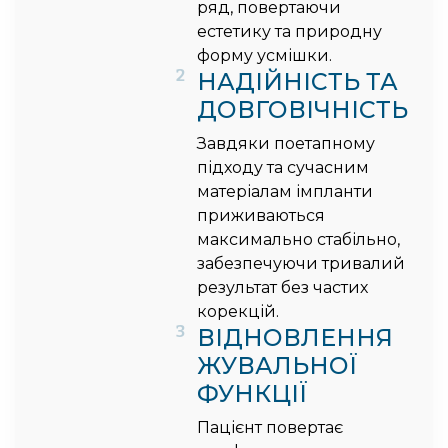
ряд, повертаючи
естетику та природну
форму усмішки.
2
НАДІЙНІСТЬ ТА
ДОВГОВІЧНІСТЬ
Завдяки поетапному
підходу та сучасним
матеріалам імпланти
приживаються
максимально стабільно,
забезпечуючи тривалий
результат без частих
корекцій.
3
ВІДНОВЛЕННЯ
ЖУВАЛЬНОЇ
ФУНКЦІЇ
Пацієнт повертає