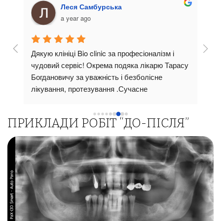
Леся Самбурська
a year ago
Дякую клініці Bio clinic за професіоналізм і 
Стом
 
чудовий сервіс! Окрема подяка лікарю Тарасу 
суча
тут 
Богдановичу за уважність і безболісне 
пріо
ави!
лікування, протезування .Сучасне 
прив
би 
обладнання,чистота та доброзичлива 
Ліка
атмосферароблять візит комфортним. Щиро 
пояс
ПРИКЛАДИ РОБІТ “ДО-ПІСЛЯ”
рекомендую всім !
всі 
підх
вико
о 
висо
резу
лише
 
добр
Реко
стом