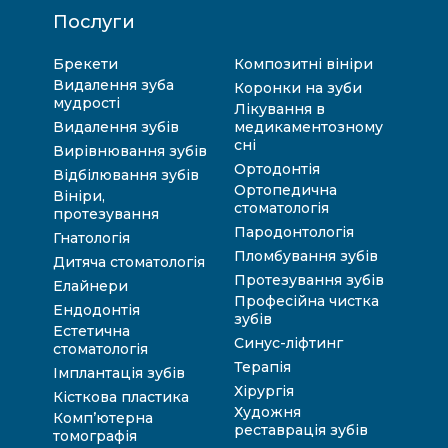
Послуги
Брекети
Композитні вініри
Видалення зуба
Коронки на зуби
мудрості
Лікування в
Видалення зубів
медикаментозному
сні
Вирівнювання зубів
Ортодонтія
Відбілювання зубів
Ортопедична
Вініри,
стоматологія
протезування
Пародонтологія
Гнатологія
Пломбування зубів
Дитяча стоматологія
Протезування зубів
Елайнери
Професійна чистка
Ендодонтія
зубів
Естетична
Синус-ліфтинг
стоматологія
Терапія
Імплантація зубів
Хірургія
Кісткова пластика
Художня
Комп’ютерна
реставрація зубів
томографія