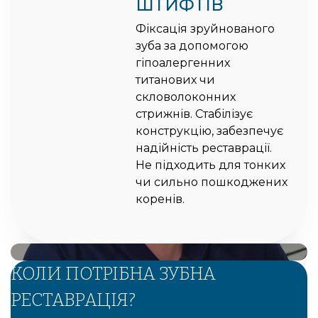
ШТИФТІВ
Фіксація зруйнованого
зуба за допомогою
гіпоалергенних
титанових чи
скловолоконних
стрижнів. Стабілізує
конструкцію, забезпечує
надійність реставрації.
Не підходить для тонких
чи сильно пошкоджених
коренів.
КОЛИ ПОТРІБНА ЗУБНА
РЕСТАВРАЦІЯ?