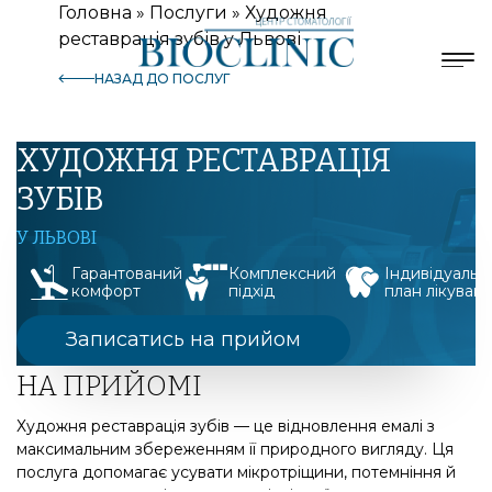
Головна
»
Послуги
»
Художня
реставрація зубів у Львові
НАЗАД ДО ПОСЛУГ
ХУДОЖНЯ РЕСТАВРАЦІЯ
ЗУБІВ
У ЛЬВОВІ
Гарантований
Комплексний
Індивідуальн
комфорт
підхід
план лікуван
Записатись на прийом
НА ПРИЙОМІ
Художня реставрація зубів — це відновлення емалі з
максимальним збереженням її природного вигляду. Ця
послуга допомагає усувати мікротріщини, потемніння й