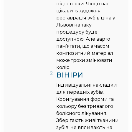
підготовки. Якщо вас
цікавить художня
реставрація зубів ціна у
Львові на таку
процедуру буде
доступною. Але варто
пам’ятати, що з часом
композитний матеріал
може трохи змінювати
колір.
2
ВІНІРИ
Індивідуальні накладки
для передніх зубів.
Коригування форми та
кольору без тривалого
болісного лікування.
Зберігають живі тканини
зубів, не впливають на