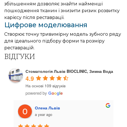
збільшенням дозволяє знайти найменші
пошкодження тканин і знизити ризик розвитку
карієсу після реставрації.
Цифрове моделювання
Створює точну тривимірну модель зубного ряду
для ідеального підбору форми та розміру
реставрацій.
ВІДГУКИ
Стоматологія Львів BIOCLINIC, Зимна Вода
4.9
На основі 109 відгуків
powered by
G
o
o
g
l
e
Олена Львів
a year ago