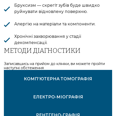
Бруксизм — скрегіт зубів буде швидко
руйнувати відновлену поверхню.
Алергію на матеріали та компоненти.
Хронічні захворювання у стадії
декомпенсації.
МЕТОДИ ДІАГНОСТИКИ
Записавшись на прийом до клініки, ви можете пройти
наступні обстеження
ВІЗУАЛЬНИЙ ОГЛЯД
МІКРОСКОПІЯ ЗУБІВ
КОМП’ЮТЕРНА ТОМОГРАФІЯ
ЕЛЕКТРО-МІОГРАФІЯ
РЕНТГЕНО-ГРАФІЯ