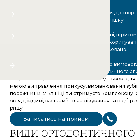
Hyrex допомагає вирівняти зубний ряд, ство
правильний прикус та естетичну усмішку.
При неправильному змиканні зубів, відкритом
глибокому прикусі апарат дозволяє коригува
щелеп та зубів поступово та контрольовано.
Проблеми з жувальною функцією або вимово
скоригувати за допомогою ортодонтичного апа
Пацієнти звертаються до BIOCLINIC у Львові для 
метою виправлення прикусу, вирівнювання зубів
порожнини. У клініці ви отримуєте комплексну 
огляд, індивідуальний план лікування та підбір
ряду.
Записатись на прийом
ВИДИ ОРТОДОНТИЧНОГО А