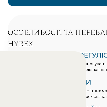
ОСОБЛИВОСТІ ТА ПЕРЕВ
HYREX
1
ІНДИВІДУАЛЬНА РЕГУЛ
Апарат Hyrex дозволяє точно налаштовувати 
зуби, що забезпечує ефективне вирівнюванн
переміщення зубів.
2
СУЧАСНІ МАТЕРІАЛИ
Виготовлений з гіпоалергенних та міцних мат
комфортний у носінні, не подразнює ясна та
реакцій.