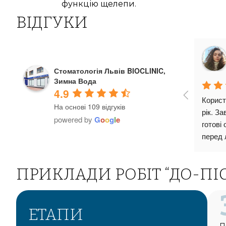
функцію щелепи.
ВІДГУКИ
Стоматологія Львів BIOCLINIC,
Зимна Вода
4.9
Корист
На основі 109 відгуків
рік. За
powered by
G
o
o
g
l
e
готові
перед л
поясни
видале
ПРИКЛАДИ РОБІТ “ДО-ПІ
багать
страхів
завжди
уважно
ЕТАПИ
Горбан
П