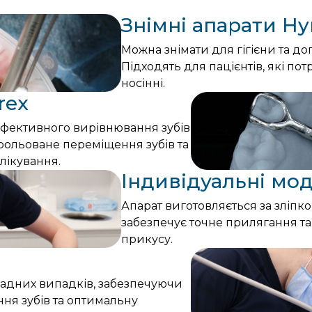
Знімні апарати Hy
Можна знімати для гігієни та д
Підходять для пацієнтів, які по
носінні.
rex
ефективного вирівнювання зубів
трольоване переміщення зубів та
лікування.
Індивідуальні мод
Апарат виготовляється за зліпк
забезпечує точне прилягання та
прикусу.
ладних випадків, забезпечуючи
ня зубів та оптимальну