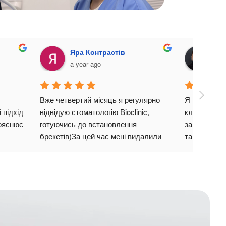
Яра Контрастів
Ка
a year ago
a y
Вже четвертий місяць я регулярно 
Я видаляла 
підхід 
відвідую стоматологію Bioclinic, 
клініці, по 
ояснює 
готуючись до встановлення 
залишилася
брекетів)За цей час мені видалили 
так боялася
зуби мудрості, пролікували канали 
люблю стома
та виконали реставрацію передніх 
Ми розмовля
шилась 
зубчиків. Кожен мій візит 
процес, як 
nic!
супроводжувався уважним і 
робитиме, к
турботливим ставленням лікарів-
своїх діях,
стоматологів, детальним 
спокійним т
поясненням усіх етапів лікування та 
годинку у ме