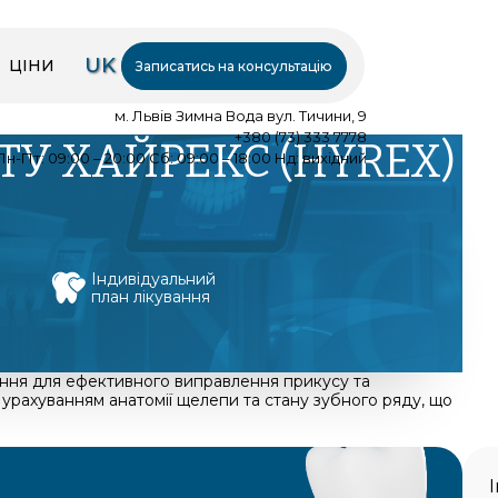
UK
ЦІНИ
Записатись на консультацію
м. Львів Зимна Вода вул. Тичини, 9
+380 (73) 333 7778
У ХАЙРЕКС (HYREX)
Пн-Пт: 09:00 – 20:00 Сб: 09:00 – 18:00 Нд: вихідний
Індивідуальний
план лікування
ення для ефективного виправлення прикусу та
 урахуванням анатомії щелепи та стану зубного ряду, що