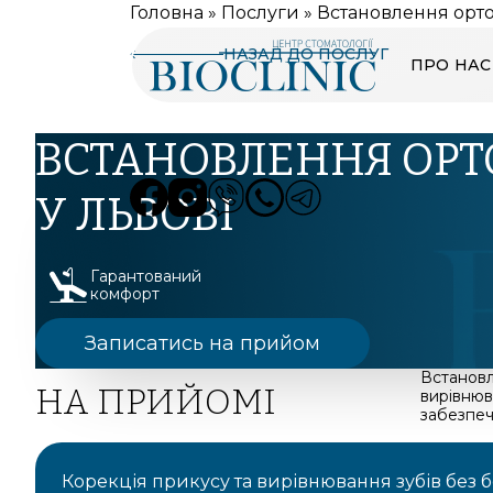
Головна
»
Послуги
»
Встановлення орто
НАЗАД ДО ПОСЛУГ
ПРО НАС
ВСТАНОВЛЕННЯ ОРТ
У ЛЬВОВІ
Гарантований
комфорт
Записатись на прийом
Встановл
НА ПРИЙОМІ
вирівнюв
забезпеч
Корекція прикусу та вирівнювання зубів без 