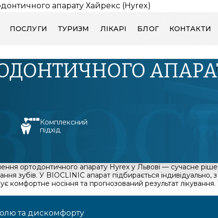
донтичного апарату Хайрекс (Hyrex)
ПОСЛУГИ
ТУРИЗМ
ЛІКАРІ
БЛОГ
КОНТАКТИ
ОДОНТИЧНОГО АПАРАТ
Комплексний
підхід
ення ортодонтичного апарату Hyrex у Львові — сучасне ріш
ання зубів. У BIOCLINIC апарат підбирається індивідуально, з
ує комфортне носіння та прогнозований результат лікування.
болю та дискомфорту