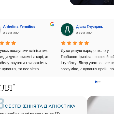
Anhelina Yermilius
Діана Глуздань
a year ago
a year ago
уюсь послугами клініки вже 
Дуже дякую пародонтологу 
вжди дуже приємні лікарі, які 
Горбанюк Ірині за професійний 
 обслуговувати тривожність 
і турботу! Лікар уважна, все п
ікування, та все чітко 
зрозуміло, лікування пройшло 
ти.Дуже гарний досвід 
безболісно. Тепер мої ясна в 
ння 8-к попри чутливість до 
хорошому стані, немає 
СЛЯ”
ох препаратів та купу 
кровоточивості і значно змен
.Чістки та лікування також 
чутливість! Рекомендую Biocli
3
 проходило максимально 
 та дбайливо. Лікарка 
ОБСТЕЖЕННЯ ТА ДІАГНОСТИКА
юк Ірина прибрала чутливість 
ри необхідності проводиться 3D-