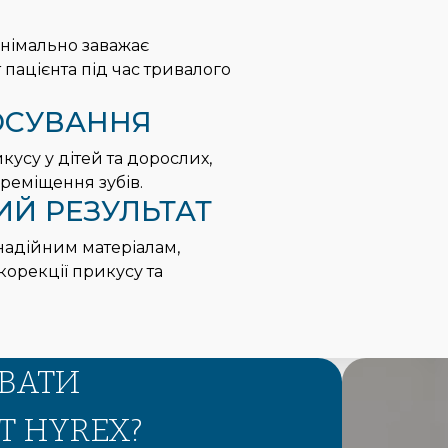
інімально заважає
ацієнта під час тривалого
ОСУВАННЯ
усу у дітей та дорослих,
реміщення зубів.
ИЙ РЕЗУЛЬТАТ
надійним матеріалам,
корекції прикусу та
ВАТИ
 HYREX?