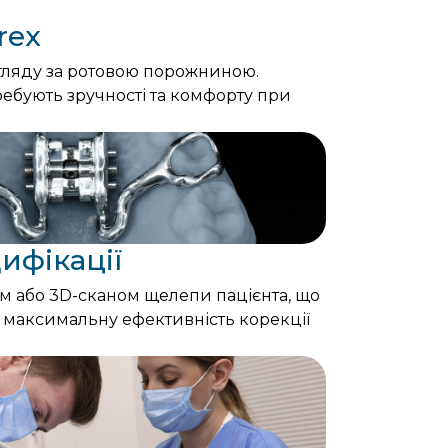
rex
огляду за ротовою порожниною.
требують зручності та комфорту при
ифікації
Bioclinic
ом або 3D-сканом щелепи пацієнта, що
 максимальну ефективність корекції