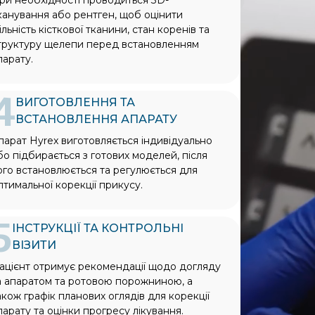
оли інші стоматологи 
канування або рентген, щоб оцінити
овж 2х років, пропонували 
ільність кісткової тканини, стан коренів та
ти здоровий нерв.
труктуру щелепи перед встановленням
парату.
4
ВИГОТОВЛЕННЯ ТА
ВСТАНОВЛЕННЯ АПАРАТУ
парат Hyrex виготовляється індивідуально
бо підбирається з готових моделей, після
ого встановлюється та регулюється для
птимальної корекції прикусу.
5
ІНСТРУКЦІЇ ТА КОНТРОЛЬНІ
ВІЗИТИ
ацієнт отримує рекомендації щодо догляду
а апаратом та ротовою порожниною, а
акож графік планових оглядів для корекції
парату та оцінки прогресу лікування.