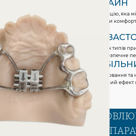
3
КОМПАКТНИЙ ДИЗАЙН
Hyrex має малогабаритну конструкцію, яка м
мовленню та жуванню, підвищуючи комфорт п
використання.
4
УНІВЕРСАЛЬНІСТЬ ЗАСТ
Підходить для виправлення різних типів прик
забезпечуючи контрольоване та безпечне пе
5
ТРИВАЛИЙ ТА СТАБІЛЬН
Завдяки точному механізму регулювання та 
апарат Hyrex гарантує довготривалий ефект 
вирівнювання зубного ряду.
КОЛИ ВАРТО ВСТАНОВЛЮ
ОРТОДОНТИЧНИЙ АПАРАТ