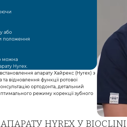
рюючи
у або
ти положення
ю можна
рату Hyrex.
встановлення апарату Хайрекс (Hyrex) з
 та відновлення функції ротової
консультацію ортодонта, детальний
 оптимального режиму корекції зубного
ПАРАТУ HYREX У BIOCLINI