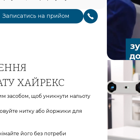
Записатись на прийом
ЛЕННЯ
ТУ ХАЙРЕКС
им засобом, щоб уникнути нальоту
стовуйте нитку або йоржики для
німайте його без потреби