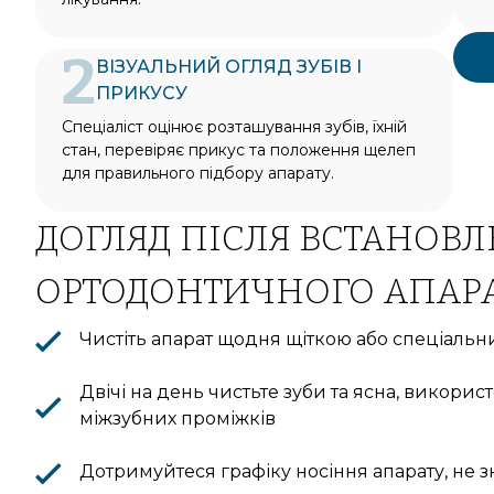
2
ВІЗУАЛЬНИЙ ОГЛЯД ЗУБІВ І
ПРИКУСУ
Спеціаліст оцінює розташування зубів, їхній
стан, перевіряє прикус та положення щелеп
для правильного підбору апарату.
ДОГЛЯД ПІСЛЯ ВСТАНОВ
ОРТОДОНТИЧНОГО АПАРА
Чистіть апарат щодня щіткою або спеціальн
Двічі на день чистьте зуби та ясна, викори
міжзубних проміжків
Дотримуйтеся графіку носіння апарату, не з