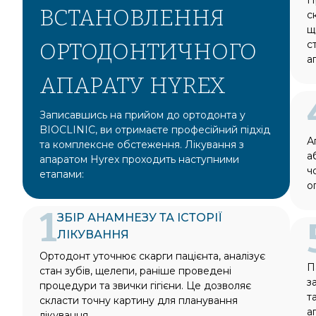
зуба, к
ВСТАНОВЛЕННЯ
с
,впрод
щ
видали
ОРТОДОНТИЧНОГО
с
а
АПАРАТУ HYREX
Записавшись на прийом до ортодонта у
BIOCLINIC, ви отримаєте професійний підхід
А
та комплексне обстеження. Лікування з
а
апаратом Hyrex проходить наступними
ч
етапами:
о
1
ЗБІР АНАМНЕЗУ ТА ІСТОРІЇ
ЛІКУВАННЯ
Ортодонт уточнює скарги пацієнта, аналізує
П
стан зубів, щелепи, раніше проведені
з
процедури та звички гігієни. Це дозволяє
т
скласти точну картину для планування
а
лікування.