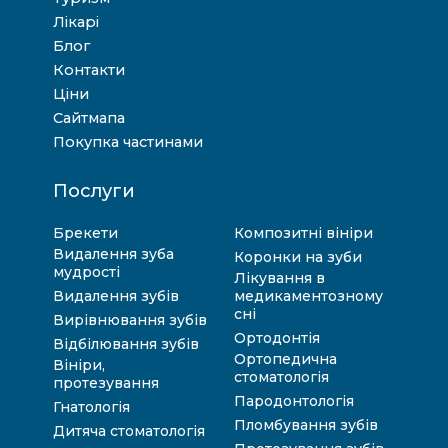
Лікарі
Блог
Контакти
Ціни
Сайтмапа
Покупка частинами
Послуги
Брекети
Композитні вініри
Видалення зуба
Коронки на зуби
мудрості
Лікування в
Видалення зубів
медикаментозному
сні
Вирівнювання зубів
Ортодонтія
Відбілювання зубів
Ортопедична
Вініри,
стоматологія
протезування
Пародонтологія
Гнатологія
Пломбування зубів
Дитяча стоматологія