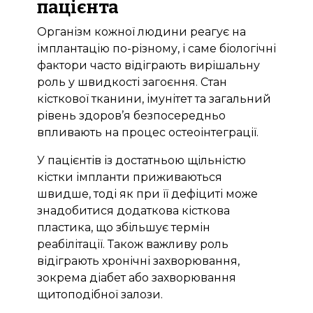
пацієнта
Організм кожної людини реагує на
імплантацію по-різному, і саме біологічні
фактори часто відіграють вирішальну
роль у швидкості загоєння. Стан
кісткової тканини, імунітет та загальний
рівень здоров’я безпосередньо
впливають на процес остеоінтеграції.
У пацієнтів із достатньою щільністю
кістки імпланти приживаються
швидше, тоді як при її дефіциті може
знадобитися додаткова кісткова
пластика, що збільшує термін
реабілітації. Також важливу роль
відіграють хронічні захворювання,
зокрема діабет або захворювання
щитоподібної залози.