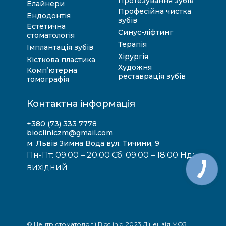
Протезування зубів
Елайнери
Професійна чистка
Ендодонтія
зубів
Естетична
Синус-ліфтинг
стоматологія
Терапія
Імплантація зубів
Хірургія
Кісткова пластика
Художня
Комп’ютерна
реставрація зубів
томографія
Контактна інформація
+380 (73) 333 7778
biocliniczm@gmail.com
м. Львів Зимна Вода вул. Тичини, 9
Пн-Пт: 09:00 – 20:00 Сб: 09:00 – 18:00 Нд:
вихідний
© Центр стоматології Bioclinic, 2023 Ліцензія МОЗ