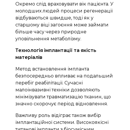
Окремо слід враховувати вік пацієнта. У
молодших людей процеси регенерації
відбуваються швидше, тоді як у
старшому віці загоєння може займати
більше часу через природне
уповільнення метаболізму.
Технологія імплантації та якість
матеріалів
Метод встановлення імпланта
безпосередньо впливає на подальший
перебіг реабілітації. Сучасні
малоінвазивні техніки дозволяють
мінімізувати травматизацію тканин, що
значно скорочує період відновлення.
Важливу роль відіграє також вибір
імплантаційної системи. Високоякісні
титанові імпланти з біосумісним