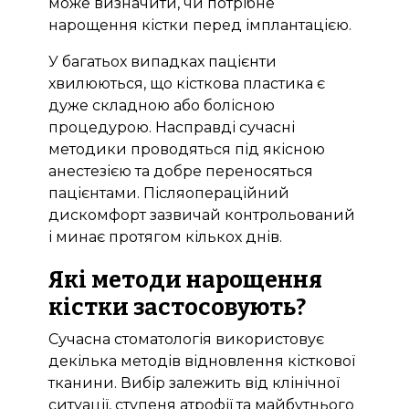
може визначити, чи потрібне
нарощення кістки перед імплантацією.
У багатьох випадках пацієнти
хвилюються, що кісткова пластика є
дуже складною або болісною
процедурою. Насправді сучасні
Bioclinic
методики проводяться під якісною
анестезією та добре переносяться
пацієнтами. Післяопераційний
дискомфорт зазвичай контрольований
і минає протягом кількох днів.
Які методи нарощення
кістки застосовують?
Сучасна стоматологія використовує
декілька методів відновлення кісткової
тканини. Вибір залежить від клінічної
ситуації, ступеня атрофії та майбутнього