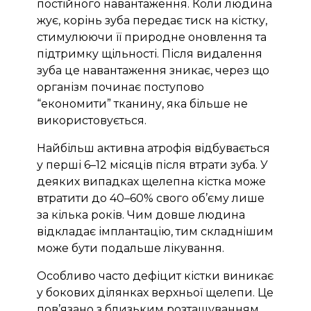
постійного навантаження. Коли людина
жує, корінь зуба передає тиск на кістку,
стимулюючи її природне оновлення та
підтримку щільності. Після видалення
зуба це навантаження зникає, через що
організм починає поступово
“економити” тканину, яка більше не
використовується.
Найбільш активна атрофія відбувається
у перші 6–12 місяців після втрати зуба. У
деяких випадках щелепна кістка може
втратити до 40–60% свого об’єму лише
за кілька років. Чим довше людина
відкладає імплантацію, тим складнішим
може бути подальше лікування.
Особливо часто дефіцит кістки виникає
у бокових ділянках верхньої щелепи. Це
пов’язано з близьким розташуванням