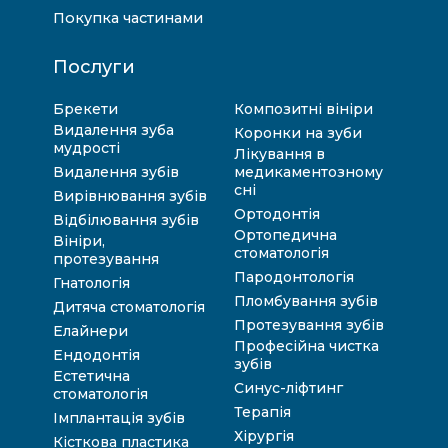
Покупка частинами
Послуги
Брекети
Композитні вініри
Видалення зуба
Коронки на зуби
мудрості
Лікування в
Видалення зубів
медикаментозному
сні
Вирівнювання зубів
Ортодонтія
Відбілювання зубів
Ортопедична
Вініри,
стоматологія
протезування
Пародонтологія
Гнатологія
Пломбування зубів
Дитяча стоматологія
Протезування зубів
Елайнери
Професійна чистка
Ендодонтія
зубів
Естетична
Синус-ліфтинг
стоматологія
Терапія
Імплантація зубів
Хірургія
Кісткова пластика