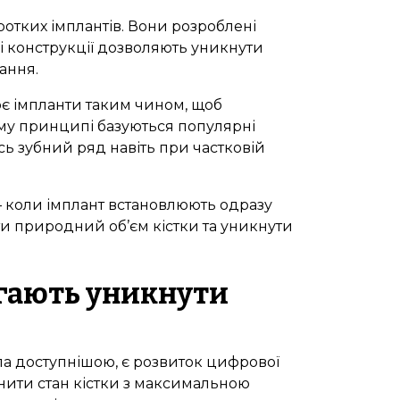
отких імплантів. Вони розроблені
кі конструкції дозволяють уникнути
ання.
ює імпланти таким чином, щоб
ому принципі базуються популярні
есь зубний ряд навіть при частковій
 коли імплант встановлюють одразу
и природний об’єм кістки та уникнути
агають уникнути
ла доступнішою, є розвиток цифрової
інити стан кістки з максимальною