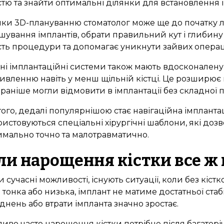
стю та знайти оптимальні ділянки для встановлення і
ки 3D-плануванню стоматолог може ще до початку 
шування імплантів, обрати правильний кут і глибин
сть процедури та допомагає уникнути зайвих операц
ні імплантаційні системи також мають вдосконален
вленню навіть у менш щільній кістці. Це розширює м
раніше могли відмовити в імплантації без складної п
того, дедалі популярнішою стає навігаційна імпланта
истовуються спеціальні хірургічні шаблони, які доз
мально точно та малотравматично.
ли нарощення кістки все ж 
 сучасні можливості, існують ситуації, коли без кістк
 тонка або низька, імплант не матиме достатньої стаб
днень або втрати імпланта значно зростає.
иво часто нарощення кістки потрібне після багаторічн