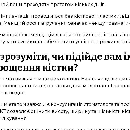
чай вони проходять протягом кількох днів.
імплантація проводиться без кісткової пластики, в
. Менший обсяг втручання означає меншу травматичні
мання рекомендацій лікаря, правильна гігієна та к
ізувати ризики та забезпечити успішне приживлення
 зрозуміти, чи підійде вам 
рощення кістки?
тійно визначити це неможливо. Навіть якщо людина 
сткової тканини недостатньо для імплантації. І навпа
ть швидко.
м етапом завжди є консультація стоматолога та про
КТ дозволяє оцінити висоту, ширину та щільність кіс
 лікування.
 діагностики лікар може запропонувати кілька варіан