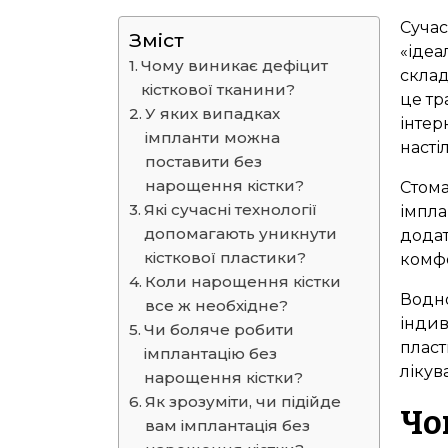
Сучас
Зміст
«ідеа
Чому виникає дефіцит
склад
кісткової тканини?
це тр
У яких випадках
інтер
імпланти можна
насті
поставити без
нарощення кістки?
Стома
Які сучасні технології
імпла
допомагають уникнути
додат
кісткової пластики?
комфо
Коли нарощення кістки
Водно
все ж необхідне?
індив
Чи боляче робити
пласт
імплантацію без
лікув
нарощення кістки?
Як зрозуміти, чи підійде
Чо
вам імплантація без