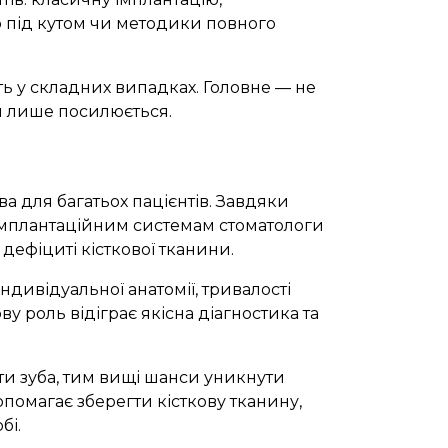
ю під кутом чи методики повного
ть у складних випадках. Головне — не
ки лише посилюється.
а для багатьох пацієнтів. Завдяки
імплантаційним системам стоматологи
дефіциті кісткової тканини.
ндивідуальної анатомії, тривалості
ву роль відіграє якісна діагностика та
ати зуба, тим вищі шанси уникнути
помагає зберегти кісткову тканину,
бі.