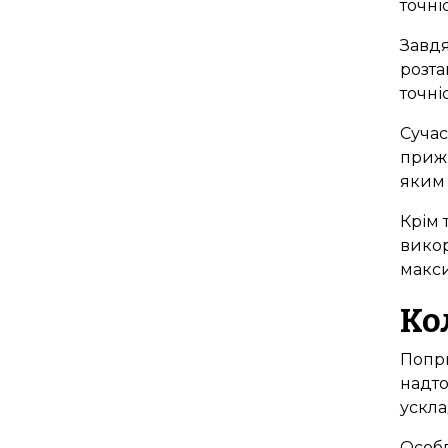
точні
Завдя
розта
точні
Сучас
прижи
яким 
Крім 
викор
макси
Ко
Попри
надто
ускла
Особл