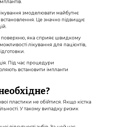
мплантів.
лікування змоделювати майбутнє
у встановлення. Це значно підвищує
ій.
у поверхню, яка сприяє швидкому
ожливості лікування для пацієнтів,
ідготовки.
ція. Під час процедури
воляють встановити імпланти
Bioclinic
необхідне?
ової пластики не обійтися. Якщо кістка
ільності. У такому випадку ризик
ої відсутності зубів. За цей час