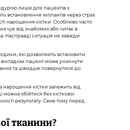
едурою лише для пацієнтів з
ть встановлення імплантів через страх
сті нарощення кістки. Особливо часто
ина чує від знайомих або читає в
ва. Насправді ситуація не завжди
етодики, які дозволяють встановити
ох випадках пацієнт може уникнути
ування та швидше повернутися до
з нарощення кістки залежить від
і можна обійтися без кісткової
чності результату. Саме тому перед
вої тканини?