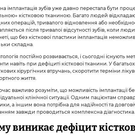
на імплантація зубів уже давно перестала бути проц
льною» кістковою тканиною. Багато людей відкладаю
них операцій, тривалого відновлення або необхідно
апляється після тривалої відсутності зубів, коли люд
неті, що без кісткової пластики імплантація неможли
льки складна.
тологія постійно розвивається, і сьогодні існують м
нти навіть при дефіциті кісткової тканини. У багать
кових хірургічних втручань, скоротити терміни лік
ртного життя.
час важливо розуміти, що можливість імплантації бе
ідуальної клінічної ситуації. Одним пацієнтам справд
ики, а іншим вона потрібна для надійності та довгові
анням завжди проводиться комплексна діагностика.
му виникає дефіцит кістко