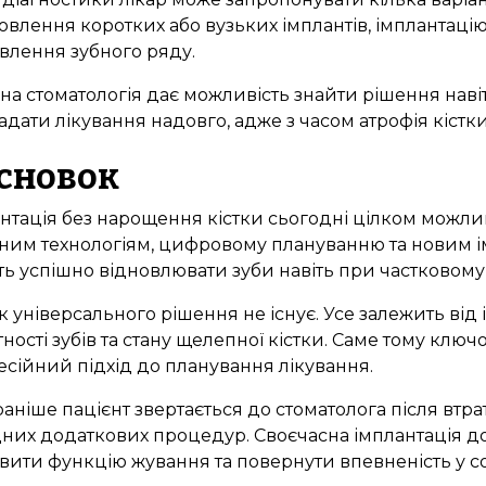
овлення коротких або вузьких імплантів, імплантаці
влення зубного ряду.
на стоматологія дає можливість знайти рішення наві
адати лікування надовго, адже з часом атрофія кіст
сновок
нтація без нарощення кістки сьогодні цілком можлив
ним технологіям, цифровому плануванню та новим 
ь успішно відновлювати зуби навіть при частковому 
 універсального рішення не існує. Усе залежить від і
тності зубів та стану щелепної кістки. Саме тому ключо
сійний підхід до планування лікування.
аніше пацієнт звертається до стоматолога після втр
них додаткових процедур. Своєчасна імплантація до
вити функцію жування та повернути впевненість у со