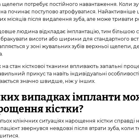
а щелепи потребує постійного навантаження. Коли зу
на починає поступово атрофуватися. Найактивніше 
х місяців після видалення зуба, але може тривати р
овше людина відкладає імплантацію, тим більшою стає
бракувати висоти або ширини для стандартного вст
апляється у зоні жувальних зубів верхньої щелепи, 
а.
 на стан кісткової тканини впливають запальні проц
вильний прикус та навіть індивідуальні особливості
вається значно швидше, ніж у інших.
яких випадках імпланти мо
рощення кістки?
атьох клінічних ситуаціях нарощення кістки справді 
пацієнт звернувся невдовзі після втрати зуба, коли 
шитися.