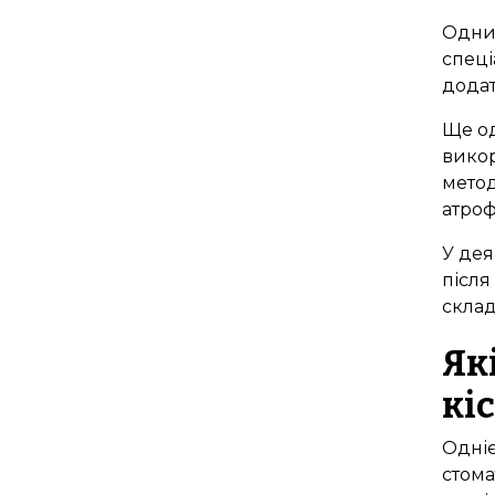
Одним
спеці
додат
Ще од
викор
метод
атроф
У дея
після
склад
Як
кі
Одніє
стома