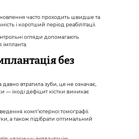
ідновлення часто проходить швидше та
сть і коротший період реабілітації.
онтрольні огляди допомагають
 імпланта.
імплантація без
давно втратила зуби, це не означає,
ки — іноді дефіцит кістки виникає
ведення комп’ютерної томографії.
тки, а також підібрати оптимальний
тів: класичну імплантацію,