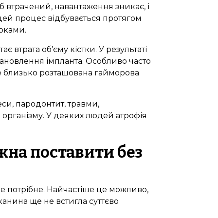
б втрачений, навантаження зникає, і
цей процес відбувається протягом
оками.
 втрата об’єму кістки. У результаті
ановлення імпланта. Особливо часто
де близько розташована гайморова
еси, пародонтит, травми,
 організму. У деяких людей атрофія
жна поставити без
не потрібне. Найчастіше це можливо,
тканина ще не встигла суттєво