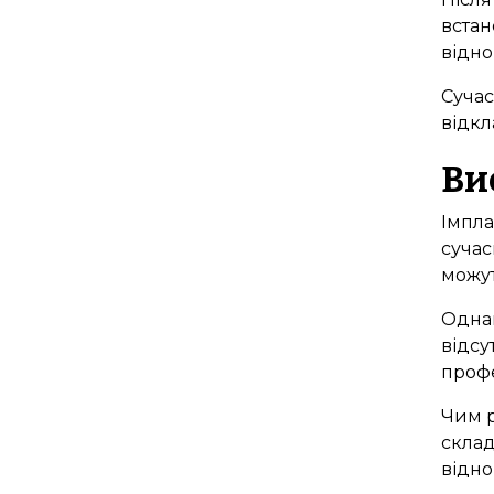
встан
відно
Сучас
відкл
Ви
Імпла
сучас
можут
Однак
відсу
профе
Чим р
склад
відно