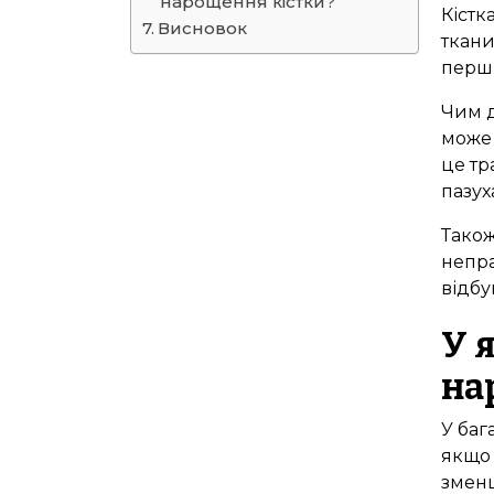
нарощення кістки?
Кістк
Висновок
ткани
перши
Чим д
може 
це тр
пазух
Також
непра
відбу
У 
на
У баг
якщо 
змен