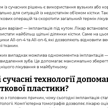
 із сучасних рішень є використання вузьких або кор
ально для ситуацій із недостатнім об’ємом кістки. Та
кових операцій та скоротити загальний термін лікув
ин варіант — імплантація під кутом. Лікар встановл
истати найбільш щільні ділянки кістки. Саме на ць
ики All-on-4 та All-on-6, які дозволяють відновити в
ії тканин.
ких випадках можлива одномоментна імплантація —
 видалення зуба. Це допомагає максимально зберегт
нішого лікування в майбутньому.
і сучасні технології допом
сткової пластики?
ю з головних причин, чому сьогодні імплантація ста
тології. Комп’ютерна томографія дозволяє лікарю оц