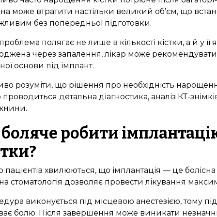
на може втратити настільки великий об’єм, що встан
ливим без попередньої підготовки.
 проблема полягає не лише в кількості кістки, а й у її
джена через запалення, лікар може рекомендувати 
ної основи під імплант.
во розуміти, що рішення про необхідність нарощенн
 проводиться детальна діагностика, аналіз КТ-знімків
жнини.
 боляче робити імплантаці
стки?
о пацієнтів хвилюються, що імплантація — це болісн
на стоматологія дозволяє провести лікування макс
дура виконується під місцевою анестезією, тому пі
ває болю. Після завершення може виникати незначн