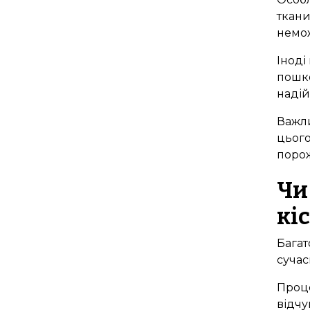
ткани
немож
Іноді
пошко
надій
Важли
цього
поро
Чи
кі
Багат
сучас
Проце
відчу