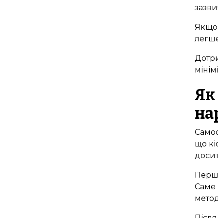
зазви
Якщо 
легше
Дотри
мінім
Як
на
Самос
що кі
доси
Перши
Саме 
метод
Після