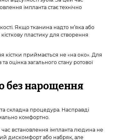
овлення імпланта стає технічно
 якості. Якщо тканина надто м’яка або
кісткову пластику для створення
я кістки приймається не «на око». Для
 та оцінка загального стану ротової
ю без нарощення
а та складна процедура. Насправді
имально комфортно.
д час встановлення імпланта людина не
ий дискомфорт або набряк, але