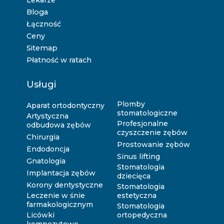
Lekarze
Bloga
Łączność
Ceny
Sitemap
Płatność w ratach
Usługi
Plomby
Aparat ortodontyczny
stomatologiczne
Artystyczna
Profesjonalne
odbudowa zębów
czyszczenie zębów
Chirurgia
Prostowanie zębów
Endodoncja
Sinus lifting
Gnatologia
Stomatologia
Implantacja zębów
dziecięca
Korony dentystyczne
Stomatologia
Leczenie w śnie
estetyczna
farmakologicznym
Stomatologia
Licówki
ortopedyczna