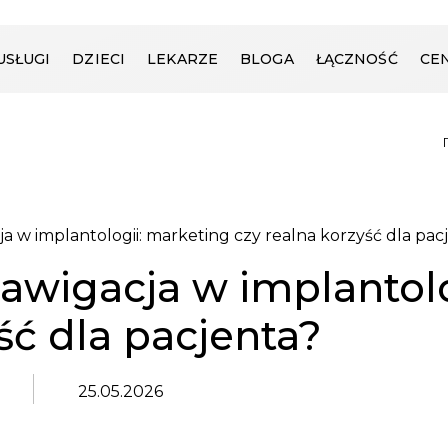
USŁUGI
DZIECI
LEKARZE
BLOGA
ŁĄCZNOŚĆ
CE
w implantologii: marketing czy realna korzyść dla pac
wigacja w implantolo
ść dla pacjenta?
25.05.2026