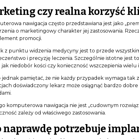
keting czy realna korzyść kl
terowa nawigacja często przedstawiana jest jako „pre
zenia o marketingowy charakter jej zastosowania. Rzeczyw
element promocji.
k z punktu widzenia medycyny jest to przede wszystkim
eczeństwo i precyzję leczenia. Szczególnie istotne jest 
h jak niedobór kości czy konieczność wszczepienia wielu
 jednak pamiętać, że nie każdy przypadek wymaga tak 
cjach doświadczony lekarz może osiągnąć bardzo dobre 
ami.
go komputerowa nawigacja nie jest „cudownym rozwiąza
czność zależy od właściwego zastosowania.
o naprawdę potrzebuje impla