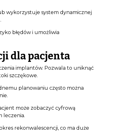
lub wykorzystuje system dynamicznej
.
yzyko błędów i umożliwia
i dla pacjenta
zczenia implantów. Pozwala to uniknąć
toki szczękowe.
kładnemu planowaniu często można
nie.
Bioclinic
acjent może zobaczyć cyfrową
 leczenia.
 okres rekonwalescencji, co ma duże