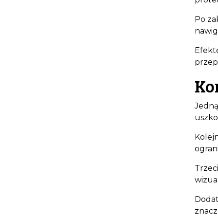
Po za
nawiga
Efekte
przep
Ko
Jedną
uszko
Kolej
ograni
Trzec
wizua
Dodat
znacz