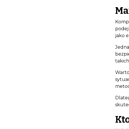
Mar
Kompu
podejr
jako 
Jedna
bezpi
takic
Warto
sytua
metod
Dlate
skute
Kt