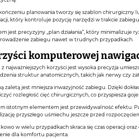
kończeniu planowania tworzy się szablon chirurgiczny 
cji, który kontroluje pozycję narzędzi w trakcie zabiegu
m jest precyzyjny „plan działania”, który minimalizuje r
rowadzenie zabiegu nawet w trudnych przypadkach.
rzyści komputerowej nawigacj
 z najważniejszych korzyści jest wysoka precyzja umies
dzenia struktur anatomicznych, takich jak nerwy czy za
ną zaletą jest mniejsza inwazyjność zabiegu. Dzięki do
czyć rozległość cięć chirurgicznych, co przyspiesza goje
im istotnym elementem jest przewidywalność efektu. P
lizację przyszłego uśmiechu jeszcze przed rozpoczęciem
kowo w wielu przypadkach skraca się czas operacji oraz
enie dla komfortu pacjenta.