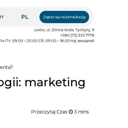
PL
NY
Zapisz się na konsultację
Lwów, ul. Zimna Voda. Tychyny, 9
+380 (73) 333 7778
Пн-Пт: 09:00 – 20:00 Сб: 09:00 – 18:00 Нд: вихідний
jenta?
gii: marketing
Przeczytaj Czas: