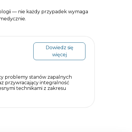
logii — nie każdy przypadek wymaga
 medycznie.
Dowiedz się
więcej
jący problemy stanów zapalnych
raz przywracający integralność
esnymi technikami z zakresu