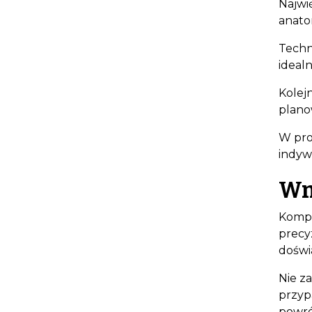
Najwi
anato
Techn
ideal
Kolej
plano
W pro
indywi
Wn
Kompu
precyz
doświ
Nie z
przyp
powró