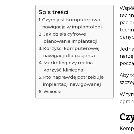
Współ
Spis treści
techn
Czym jest komputerowa
pacje
nawigacja w implantologii
techn
Jak działa cyfrowe
danyc
planowanie implantacji
Korzyści komputerowej
Jednak
nawigacji dla pacjenta
narzę
Marketing czy realna
począ
korzyść kliniczna
Aby t
Kto naprawdę potrzebuje
szcze
implantacji nawigowanej
Wnioski
W tym
ograni
Cz
Kompu