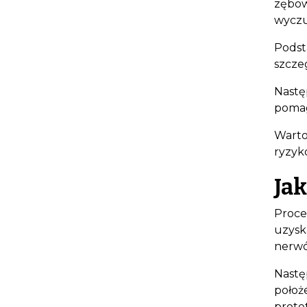
zębow
wyczu
Podst
szcze
Nastę
pomag
Warto
ryzyk
Ja
Proce
uzysk
nerwó
Nastę
położ
prote