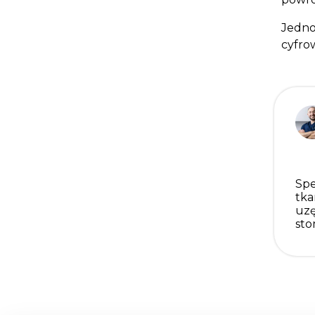
Jedno
cyfro
Spe
tka
uzę
sto