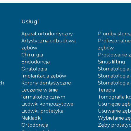
Usługi
Aparat ortodontyczny
Plomby stoma
Artystyczna odbudowa
Profesjonalne
zębów
zębów
Chirurgia
Prostowanie 
Endodoncja
Sinus lifting
Gnatologia
Stomatologia 
Implantacja zębów
Stomatologia 
ch
Korony dentystyczne
Stomatologia
Leczenie w śnie
Terapia
farmakologicznym
Tomografia 
Licówki kompozytowe
Usunięcie zę
Licówki, protetyka
Usuwanie zęb
Nakładki
Wybielanie z
Ortodoncja
Zęby protety