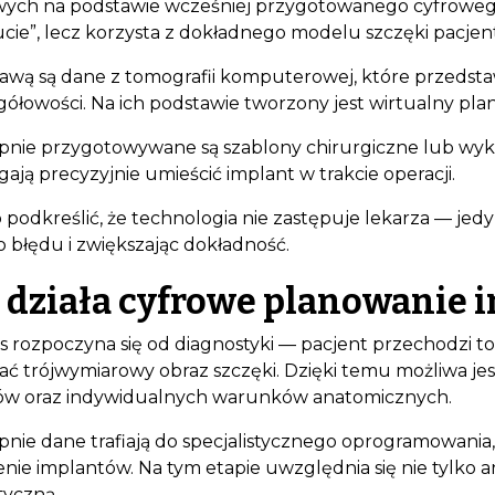
ych na podstawie wcześniej przygotowanego cyfrowego 
cie”, lecz korzysta z dokładnego modelu szczęki pacjen
awą są dane z tomografii komputerowej, które przedsta
gółowości. Na ich podstawie tworzony jest wirtualny pla
pnie przygotowywane są szablony chirurgiczne lub wyko
ają precyzyjnie umieścić implant w trakcie operacji.
 podkreślić, że technologia nie zastępuje lekarza — jedy
o błędu i zwiększając dokładność.
k działa cyfrowe planowanie 
s rozpoczyna się od diagnostyki — pacjent przechodzi 
ać trójwymiarowy obraz szczęki. Dzięki temu możliwa jes
w oraz indywidualnych warunków anatomicznych.
pnie dane trafiają do specjalistycznego oprogramowania
enie implantów. Na tym etapie uwzględnia się nie tylko 
tyczną.