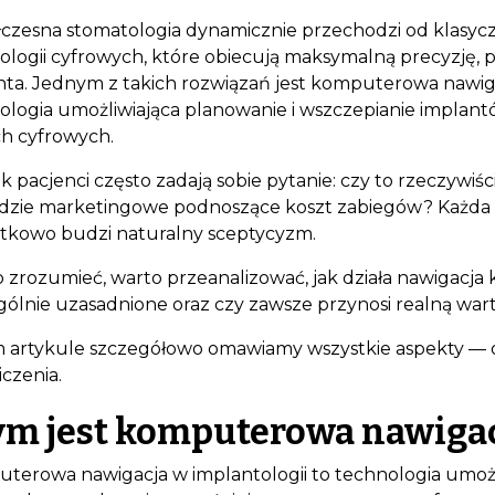
czesna stomatologia dynamicznie przechodzi od klasy
ologii cyfrowych, które obiecują maksymalną precyzję,
nta. Jednym z takich rozwiązań jest komputerowa nawig
ologia umożliwiająca planowanie i wszczepianie implan
h cyfrowych.
 pacjenci często zadają sobie pytanie: czy to rzeczywiśc
dzie marketingowe podnoszące koszt zabiegów? Każda
tkowo budzi naturalny sceptycyzm.
o zrozumieć, warto przeanalizować, jak działa nawigacja 
gólnie uzasadnione oraz czy zawsze przynosi realną wart
 artykule szczegółowo omawiamy wszystkie aspekty — od 
czenia.
ym jest komputerowa nawigac
terowa nawigacja w implantologii to technologia umożl