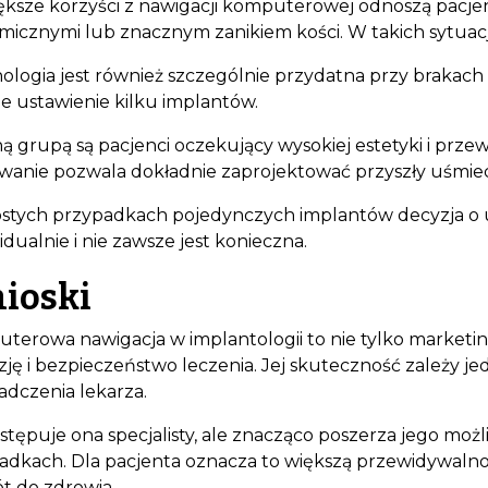
ększe korzyści z nawigacji komputerowej odnoszą pacj
micznymi lub znacznym zanikiem kości. W takich sytuac
ologia jest również szczególnie przydatna przy brakach
ne ustawienie kilku implantów.
ną grupą są pacjenci oczekujący wysokiej estetyki i pr
wanie pozwala dokładnie zaprojektować przyszły uśmie
stych przypadkach pojedynczych implantów decyzja o u
dualnie i nie zawsze jest konieczna.
ioski
terowa nawigacja w implantologii to nie tylko marketin
ję i bezpieczeństwo leczenia. Jej skuteczność zależy jed
adczenia lekarza.
astępuje ona specjalisty, ale znacząco poszerza jego moż
adkach. Dla pacjenta oznacza to większą przewidywalnoś
t do zdrowia.