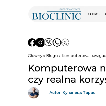
O NAS
Główny
»
Blogu
»
Komputerowa nawigacja 
Komputerowa na
czy realna korzy
Autor: Кунанець Тарас