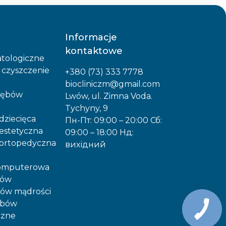
Informacje
kontaktowe
tologiczne
 czyszczenie
+380 (73) 333 7778
biocliniczm@gmail.com
zębów
Lwów, ul. Zimna Voda.
Tychyny, 9
dziecięca
Пн-Пт: 09:00 – 20:00 Сб:
estetyczna
09:00 – 18:00 Нд:
 ortopedyczna
вихідний
komputerowa
bów
ów mądrości
ębów
czne