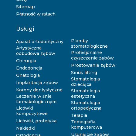
Sitemap
Płatność w ratach
Usługi
Plomby
Aparat ortodontyczny
stomatologiczne
Artystyczna
Profesjonalne
odbudowa zębów
czyszczenie zębów
Chirurgia
Prostowanie zębów
Endodoncja
Sinus lifting
Gnatologia
Stomatologia
Implantacja zębów
dziecięca
Korony dentystyczne
Stomatologia
Leczenie w śnie
estetyczna
farmakologicznym
Stomatologia
Licówki
ortopedyczna
kompozytowe
Terapia
Licówki, protetyka
Tomografia
komputerowa
Nakładki
Usunięcie zębów
Ortodoncja